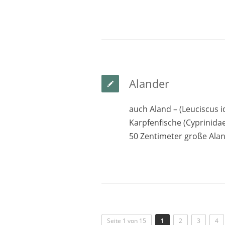
Alander
auch Aland – (Leuciscus id
Karpfenfische (Cyprinida
50 Zentimeter große Al
Seite 1 von 15
1
2
3
4