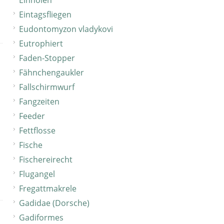
Einholen
Eintagsfliegen
Eudontomyzon vladykovi
Eutrophiert
Faden-Stopper
Fähnchengaukler
Fallschirmwurf
Fangzeiten
Feeder
Fettflosse
Fische
Fischereirecht
Flugangel
Fregattmakrele
Gadidae (Dorsche)
Gadiformes