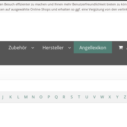
Zubehör
Hersteller
Angellexikon
J
K
L
M
N
O
P
Q
R
S
T
U
V
W
X
Y
Z