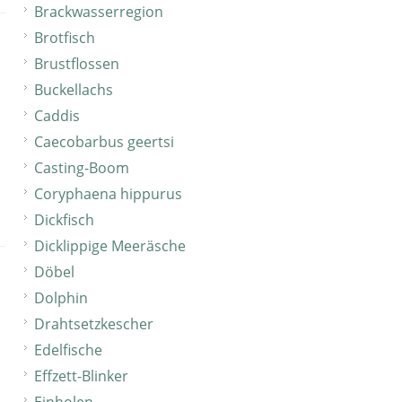
Brackwasserregion
Brotfisch
Brustflossen
Buckellachs
Caddis
Caecobarbus geertsi
Casting-Boom
Coryphaena hippurus
Dickfisch
Dicklippige Meeräsche
Döbel
Dolphin
Drahtsetzkescher
Edelfische
Effzett-Blinker