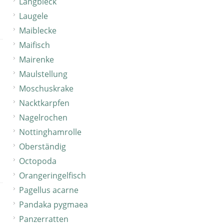
Langbleck
Laugele
Maiblecke
Maifisch
Mairenke
Maulstellung
Moschuskrake
Nacktkarpfen
Nagelrochen
Nottinghamrolle
Oberständig
Octopoda
Orangeringelfisch
Pagellus acarne
Pandaka pygmaea
Panzerratten