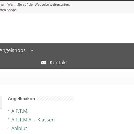
Angelshops
Kontakt
Angellexikon
A.F.T.M.
A.F.T.M.A. – Klassen
Aalblut