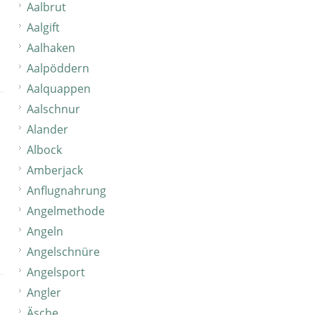
Aalbrut
Aalgift
Aalhaken
Aalpöddern
Aalquappen
Aalschnur
Alander
Albock
Amberjack
Anflugnahrung
Angelmethode
Angeln
Angelschnüre
Angelsport
Angler
Äsche