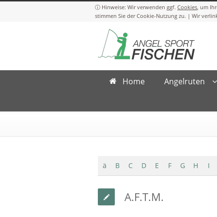
Cookies
Home
Angelruten
ä
B
C
D
E
F
G
H
I
A.F.T.M.