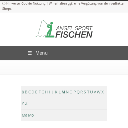
Cookie-Nutzung
Menu
ä
B
C
D
E
F
G
H
I
J
K
L
M
N
O
P
Q
R
S
T
U
V
W
X
Y
Z
Ma
Mo