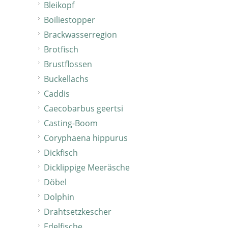
Bleikopf
Boiliestopper
Brackwasserregion
Brotfisch
Brustflossen
Buckellachs
Caddis
Caecobarbus geertsi
Casting-Boom
Coryphaena hippurus
Dickfisch
Dicklippige Meeräsche
Döbel
Dolphin
Drahtsetzkescher
Edelfische