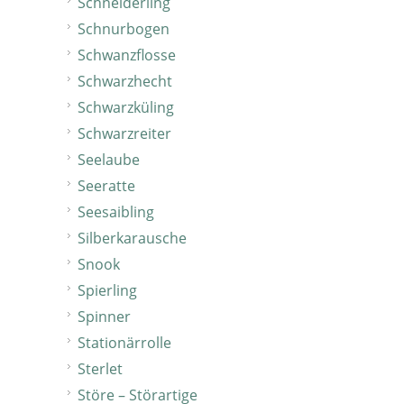
Schneiderling
Schnurbogen
Schwanzflosse
Schwarzhecht
Schwarzküling
Schwarzreiter
Seelaube
Seeratte
Seesaibling
Silberkarausche
Snook
Spierling
Spinner
Stationärrolle
Sterlet
Störe – Störartige