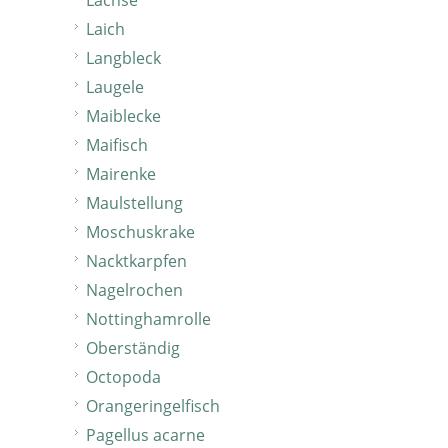
Lachse
Laich
Langbleck
Laugele
Maiblecke
Maifisch
Mairenke
Maulstellung
Moschuskrake
Nacktkarpfen
Nagelrochen
Nottinghamrolle
Oberständig
Octopoda
Orangeringelfisch
Pagellus acarne