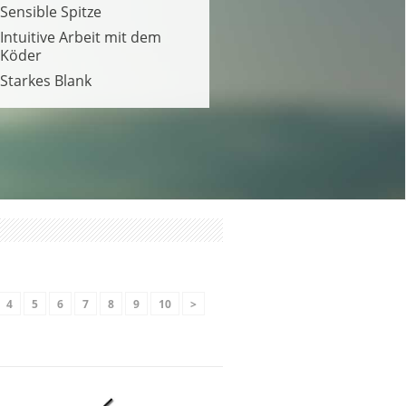
Sensible Spitze
Intuitive Arbeit mit dem
Köder
Starkes Blank
4
5
6
7
8
9
10
>