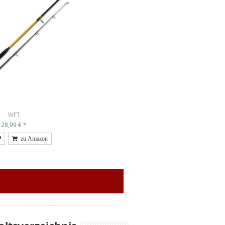
WFT
28,99 €
*