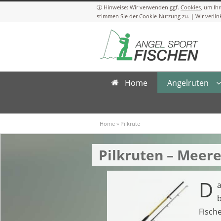
Cookies
Home
Angelruten
Home
»
Pilkrute
Pilkruten – Meer
D
a
b
Fisch