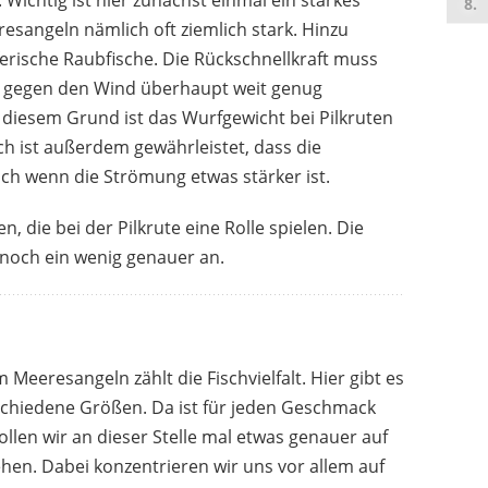
 Wichtig ist hier zunächst einmal ein starkes
esangeln nämlich oft ziemlich stark. Hinzu
ische Raubfische. Die Rückschnellkraft muss
e gegen den Wind überhaupt weit genug
MITCHELL
TE
34,99 €
*
diesem Grund ist das Wurfgewicht bei Pilkruten
ch ist außerdem gewährleistet, dass die
ch wenn die Strömung etwas stärker ist.
n, die bei der Pilkrute eine Rolle spielen. Die
 noch ein wenig genauer an.
 Meeresangeln zählt die Fischvielfalt. Hier gibt es
schiedene Größen. Da ist für jeden Geschmack
len wir an dieser Stelle mal etwas genauer auf
ehen. Dabei konzentrieren wir uns vor allem auf