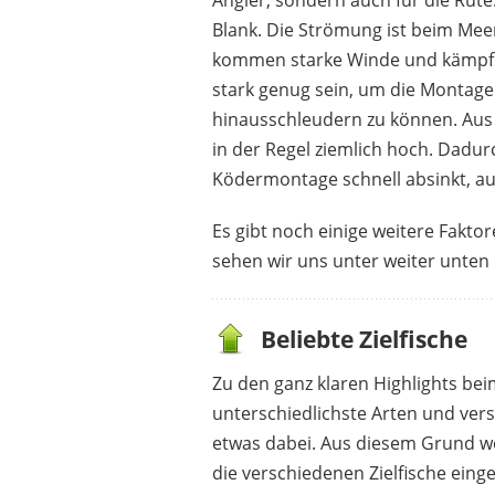
Angler, sondern auch für die Rute.
Blank. Die Strömung ist beim Meer
kommen starke Winde und kämpfer
stark genug sein, um die Montag
DAIWA
64,00 €
*
hinausschleudern zu können. Aus 
in der Regel ziemlich hoch. Dadur
Ködermontage schnell absinkt, au
Es gibt noch einige weitere Faktore
sehen wir uns unter weiter unten
Beliebte Zielfische
Zu den ganz klaren Highlights beim
unterschiedlichste Arten und ver
etwas dabei. Aus diesem Grund wol
die verschiedenen Zielfische eing