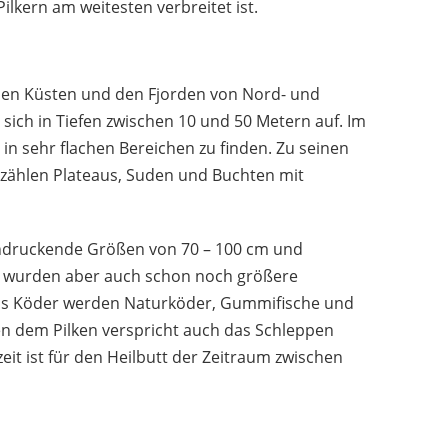
BALZER
lkern am weitesten verbreitet ist.
76,66 €
66,11 €
*
den Küsten und den Fjorden von Nord- und
 sich in Tiefen zwischen 10 und 50 Metern auf. Im
1
2
3
h in sehr flachen Bereichen zu finden. Zu seinen
zählen Plateaus, Suden und Buchten mit
indruckende Größen von 70 – 100 cm und
se wurden aber auch schon noch größere
Als Köder werden Naturköder, Gummifische und
n dem Pilken verspricht auch das Schleppen
eit ist für den Heilbutt der Zeitraum zwischen