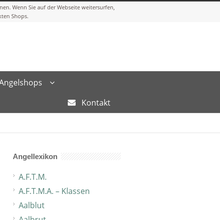
Angelshops
Kontakt
Angellexikon
A.F.T.M.
A.F.T.M.A. – Klassen
Aalblut
Aalbrut