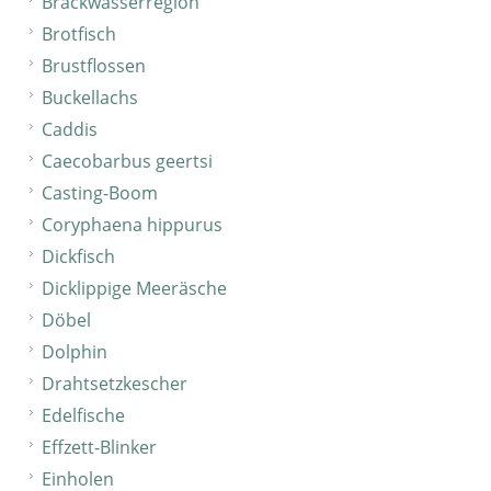
Brackwasserregion
Brotfisch
Brustflossen
Buckellachs
Caddis
Caecobarbus geertsi
Casting-Boom
Coryphaena hippurus
Dickfisch
Dicklippige Meeräsche
Döbel
Dolphin
Drahtsetzkescher
Edelfische
Effzett-Blinker
Einholen