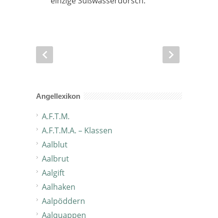
einzige Süßwasserdorsch.
Angellexikon
A.F.T.M.
A.F.T.M.A. – Klassen
Aalblut
Aalbrut
Aalgift
Aalhaken
Aalpöddern
Aalquappen