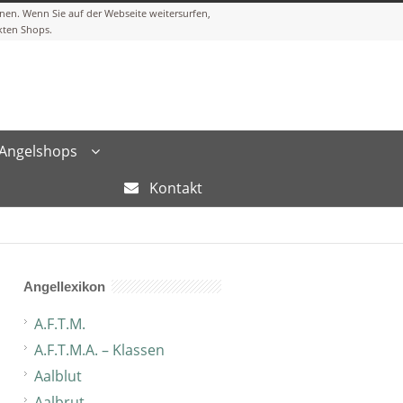
Angelshops
Kontakt
Angellexikon
A.F.T.M.
A.F.T.M.A. – Klassen
Aalblut
Aalbrut