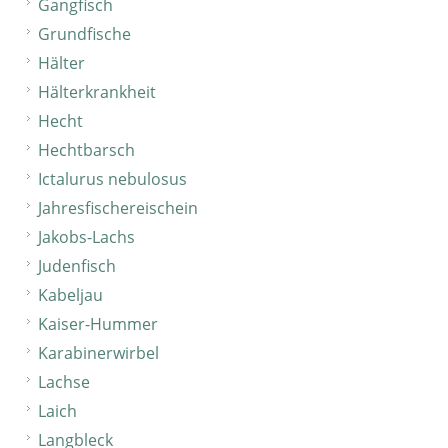
Gangfisch
Grundfische
Hälter
Hälterkrankheit
Hecht
Hechtbarsch
Ictalurus nebulosus
Jahresfischereischein
Jakobs-Lachs
Judenfisch
Kabeljau
Kaiser-Hummer
Karabinerwirbel
Lachse
Laich
Langbleck