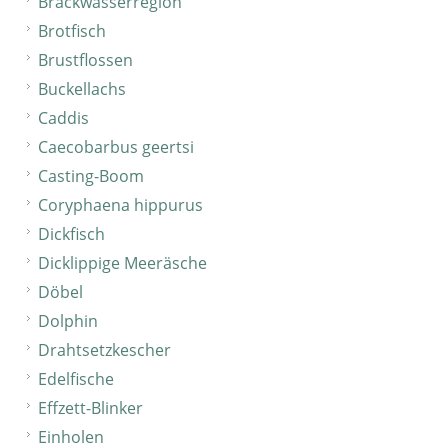
Brackwasserregion
Brotfisch
Brustflossen
Buckellachs
Caddis
Caecobarbus geertsi
Casting-Boom
Coryphaena hippurus
Dickfisch
Dicklippige Meeräsche
Döbel
Dolphin
Drahtsetzkescher
Edelfische
Effzett-Blinker
Einholen