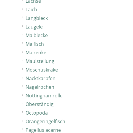
Lachse
Laich
Langbleck
Laugele
Maiblecke
Maifisch
Mairenke
Maulstellung
Moschuskrake
Nacktkarpfen
Nagelrochen
Nottinghamrolle
Oberständig
Octopoda
Orangeringelfisch
Pagellus acarne