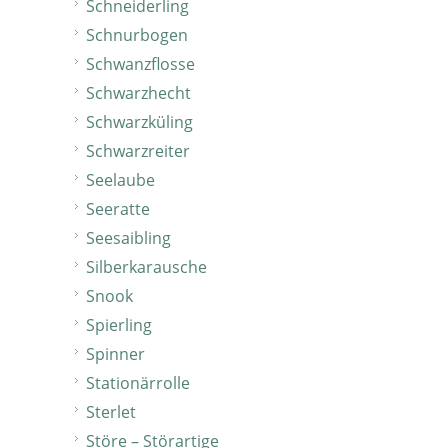
Schneiderling
Schnurbogen
Schwanzflosse
Schwarzhecht
Schwarzküling
Schwarzreiter
Seelaube
Seeratte
Seesaibling
Silberkarausche
Snook
Spierling
Spinner
Stationärrolle
Sterlet
Störe – Störartige