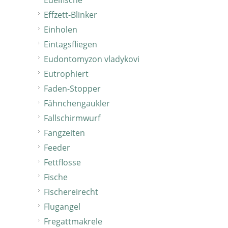
Edelfische
Effzett-Blinker
Einholen
Eintagsfliegen
Eudontomyzon vladykovi
Eutrophiert
Faden-Stopper
Fähnchengaukler
Fallschirmwurf
Fangzeiten
Feeder
Fettflosse
Fische
Fischereirecht
Flugangel
Fregattmakrele