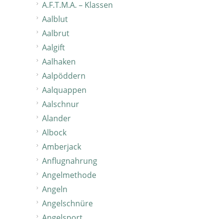
A.F.T.M.A. – Klassen
Aalblut
Aalbrut
Aalgift
Aalhaken
Aalpöddern
Aalquappen
Aalschnur
Alander
Albock
Amberjack
Anflugnahrung
Angelmethode
Angeln
Angelschnüre
Angelsport