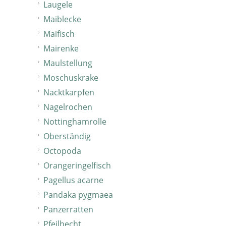
Laugele
Maiblecke
Maifisch
Mairenke
Maulstellung
Moschuskrake
Nacktkarpfen
Nagelrochen
Nottinghamrolle
Oberständig
Octopoda
Orangeringelfisch
Pagellus acarne
Pandaka pygmaea
Panzerratten
Pfeilhecht