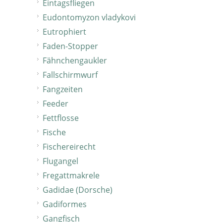
Eintagsfliegen
Eudontomyzon vladykovi
Eutrophiert
Faden-Stopper
Fähnchengaukler
Fallschirmwurf
Fangzeiten
Feeder
Fettflosse
Fische
Fischereirecht
Flugangel
Fregattmakrele
Gadidae (Dorsche)
Gadiformes
Gangfisch