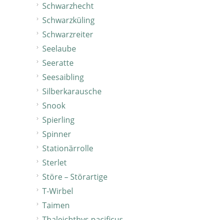
Schwarzhecht
Schwarzküling
Schwarzreiter
Seelaube
Seeratte
Seesaibling
Silberkarausche
Snook
Spierling
Spinner
Stationärrolle
Sterlet
Störe – Störartige
T-Wirbel
Taimen
Thaleichthys pacificus