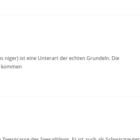
 niger) ist eine Unterart der echten Grundeln. Die
e) kommen
e Zwergrasse des Seesaiblings. Er ist auch als Schwarzreuter