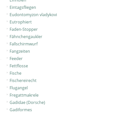
Einholen
Eintagsfliegen
Eudontomyzon vladykovi
Eutrophiert
Faden-Stopper
Fähnchengaukler
Fallschirmwurf
Fangzeiten
Feeder
Fettflosse
Fische
Fischereirecht
Flugangel
Fregattmakrele
Gadidae (Dorsche)
Gadiformes