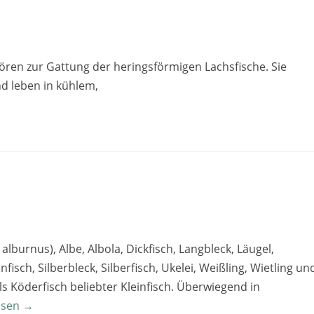
hören zur Gattung der heringsförmigen Lachsfische. Sie
d leben in kühlem,
alburnus), Albe, Albola, Dickfisch, Langbleck, Läugel,
fisch, Silberbleck, Silberfisch, Ukelei, Weißling, Wietling un
s Köderfisch beliebter Kleinfisch. Überwiegend in
esen →