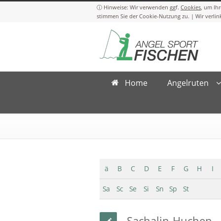
Cookies
Home
Angelruten
ä
B
C
D
E
F
G
H
I
Sa
Sc
Se
Si
Sn
Sp
St
Sachalin-Huchen