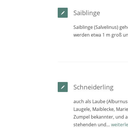
Saiblinge
Saiblinge (Salvelinus) ge
werden etwa 1 m groß un
Schneiderling
auch als Laube (Alburnus 
Laugele, Maiblecke, Marien
Zumpel bekannter, und al
stehenden und…
weiterl