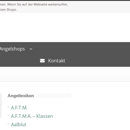
Angelshops
Kontakt
Angellexikon
A.F.T.M.
A.F.T.M.A. – Klassen
Aalblut