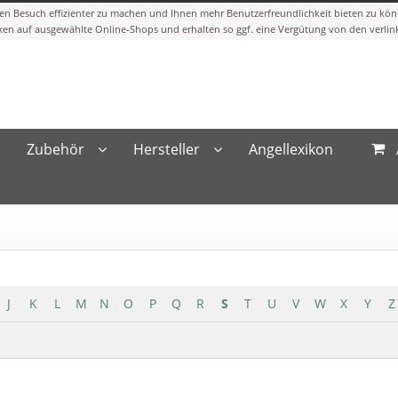
Zubehör
Hersteller
Angellexikon
J
K
L
M
N
O
P
Q
R
S
T
U
V
W
X
Y
Z