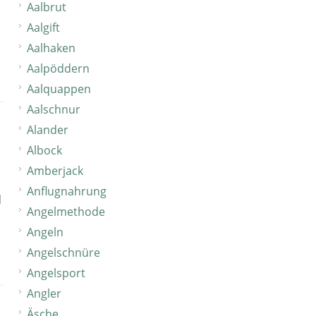
Aalbrut
Aalgift
Aalhaken
Aalpöddern
Aalquappen
Aalschnur
Alander
Albock
Amberjack
Anflugnahrung
d
Angelmethode
Angeln
Angelschnüre
Angelsport
Angler
Äsche