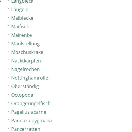
Langbleck
Laugele
Maiblecke
Maifisch
Mairenke
Maulstellung
Moschuskrake
Nacktkarpfen
Nagelrochen
Nottinghamrolle
Oberständig
Octopoda
Orangeringelfisch
Pagellus acarne
Pandaka pygmaea
Panzerratten