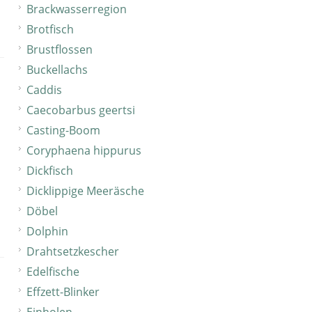
Brackwasserregion
Brotfisch
Brustflossen
Buckellachs
Caddis
Caecobarbus geertsi
Casting-Boom
Coryphaena hippurus
Dickfisch
Dicklippige Meeräsche
Döbel
Dolphin
Drahtsetzkescher
Edelfische
Effzett-Blinker