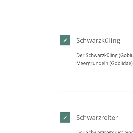
Schwarzküling
Der Schwarzküling (Gobius
Meergrundeln (Gobiida
Schwarzreiter
Der Schwarzreiter ist ein