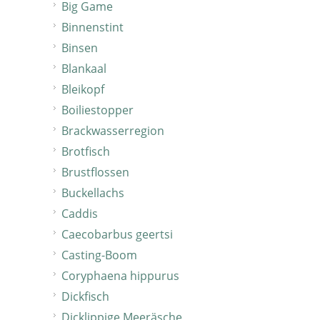
Big Game
Binnenstint
Binsen
Blankaal
Bleikopf
Boiliestopper
Brackwasserregion
Brotfisch
Brustflossen
Buckellachs
Caddis
Caecobarbus geertsi
Casting-Boom
Coryphaena hippurus
Dickfisch
Dicklippige Meeräsche