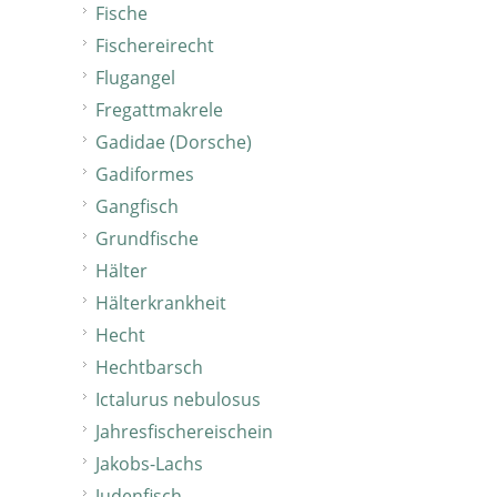
Fische
Fischereirecht
Flugangel
Fregattmakrele
Gadidae (Dorsche)
Gadiformes
Gangfisch
Grundfische
Hälter
Hälterkrankheit
Hecht
Hechtbarsch
Ictalurus nebulosus
Jahresfischereischein
Jakobs-Lachs
Judenfisch