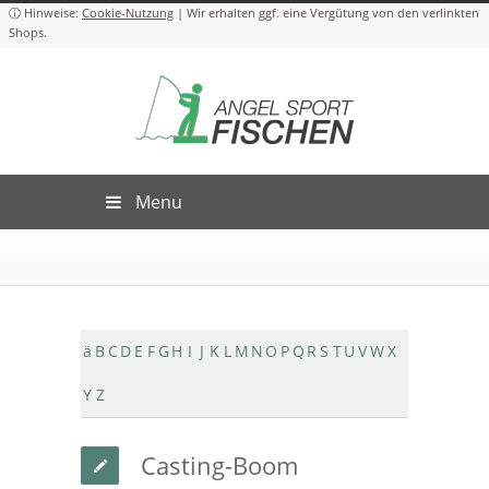
Cookie-Nutzung
Menu
ä
B
C
D
E
F
G
H
I
J
K
L
M
N
O
P
Q
R
S
T
U
V
W
X
Y
Z
Casting-Boom