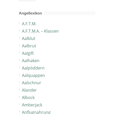
Angellexikon
A.F.T.M.
A.F.T.M.A. – Klassen
Aalblut
Aalbrut
Aalgift
Aalhaken
Aalpöddern
Aalquappen
Aalschnur
Alander
Albock
Amberjack
Anflugnahrung