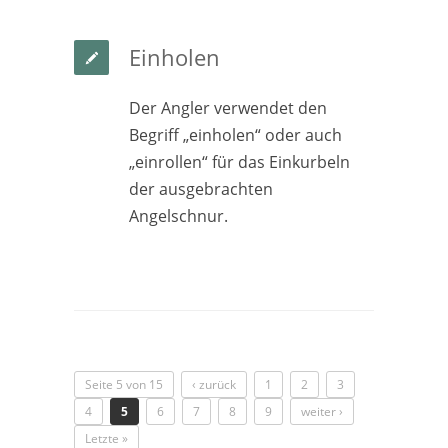
Einholen
Der Angler verwendet den
Begriff „einholen“ oder auch
„einrollen“ für das Einkurbeln
der ausgebrachten
Angelschnur.
Seite 5 von 15
‹ zurück
1
2
3
4
5
6
7
8
9
weiter ›
Letzte »