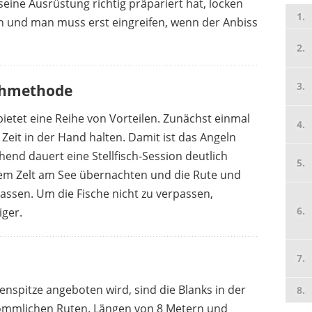
ne Ausrüstung richtig präpariert hat, locken
an und man muss erst eingreifen, wenn der Anbiss
schmethode
DAM
€
*
59,99 €
45,14 €
*
bietet eine Reihe von Vorteilen. Zunächst einmal
 Zeit in der Hand halten. Damit ist das Angeln
hend dauert eine Stellfisch-Session deutlich
dem Zelt am See übernachten und die Rute und
assen. Um die Fische nicht zu verpassen,
iger.
enspitze angeboten wird, sind die Blanks in der
rkömmlichen Ruten. Längen von 8 Metern und