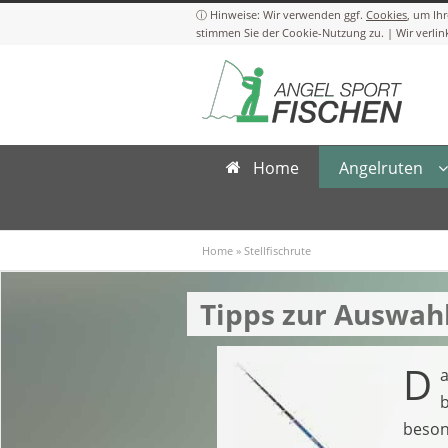
Cookies
Home
Angelruten
Home
»
Stellfischrute
Tipps zur Auswahl
D
a
b
beson