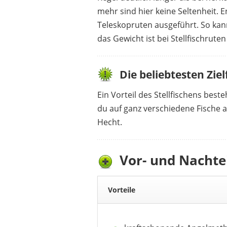
mehr sind hier keine Seltenheit. 
Teleskopruten ausgeführt. So kann
BALZER
169,29 €
153,88
das Gewicht ist bei Stellfischrute
Die beliebtesten Ziel
Ein Vorteil des Stellfischens best
du auf ganz verschiedene Fische a
Hecht.
Vor- und Nachte
Vorteile