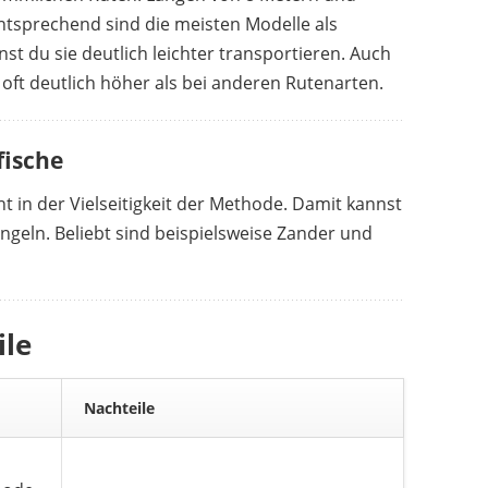
Entsprechend sind die meisten Modelle als
st du sie deutlich leichter transportieren. Auch
WFT
 €
*
124,88 €
*
n oft deutlich höher als bei anderen Rutenarten.
fische
eht in der Vielseitigkeit der Methode. Damit kannst
ngeln. Beliebt sind beispielsweise Zander und
ile
Nachteile
ROBINSON
36,90 €
*