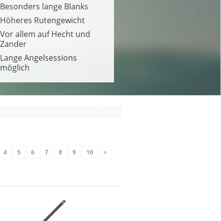
Besonders lange Blanks
Höheres Rutengewicht
Vor allem auf Hecht und
Zander
Lange Angelsessions
möglich
4
5
6
7
8
9
10
>