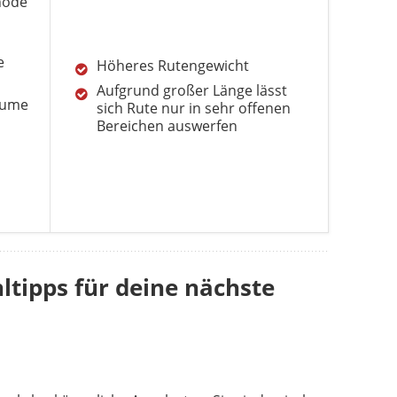
hode
e
Höheres Rutengewicht
Aufgrund großer Länge lässt
äume
1
2
3
sich Rute nur in sehr offenen
Bereichen auswerfen
ltipps für deine nächste