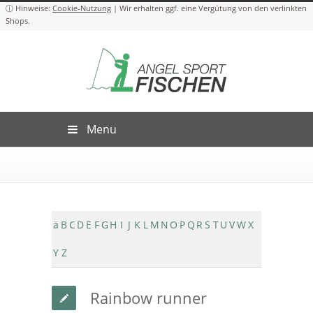
Cookie-Nutzung
Menu
ä
B
C
D
E
F
G
H
I
J
K
L
M
N
O
P
Q
R
S
T
U
V
W
X
Y
Z
Rainbow runner