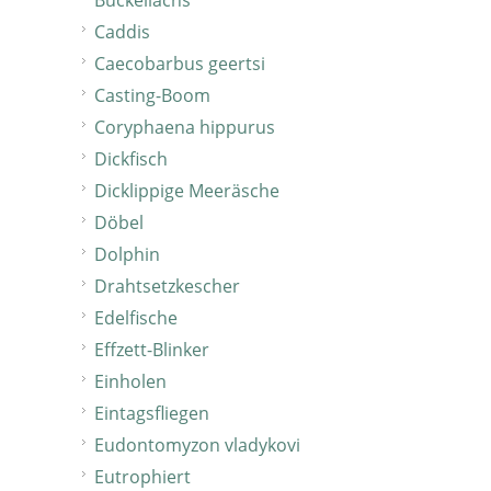
Buckellachs
Caddis
Caecobarbus geertsi
Casting-Boom
Coryphaena hippurus
Dickfisch
Dicklippige Meeräsche
Döbel
Dolphin
Drahtsetzkescher
Edelfische
Effzett-Blinker
Einholen
Eintagsfliegen
Eudontomyzon vladykovi
Eutrophiert