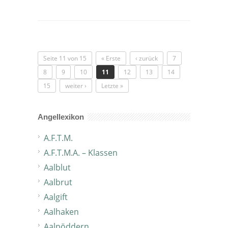
Seite 11 von 15
« Erste
‹ zurück
7
8
9
10
11
12
13
14
15
weiter ›
Letzte »
Angellexikon
A.F.T.M.
A.F.T.M.A. – Klassen
Aalblut
Aalbrut
Aalgift
Aalhaken
Aalpöddern