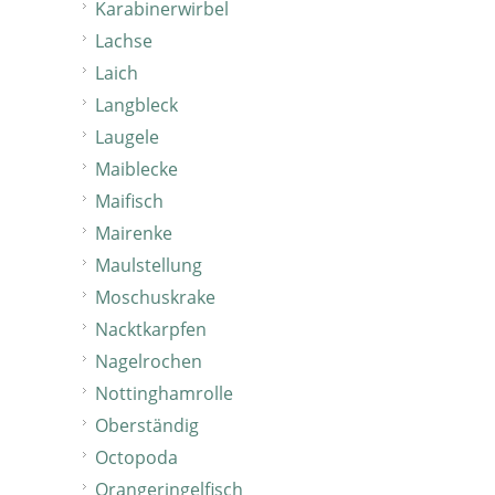
Karabinerwirbel
Lachse
Laich
Langbleck
Laugele
Maiblecke
Maifisch
Mairenke
Maulstellung
Moschuskrake
Nacktkarpfen
Nagelrochen
Nottinghamrolle
Oberständig
Octopoda
Orangeringelfisch