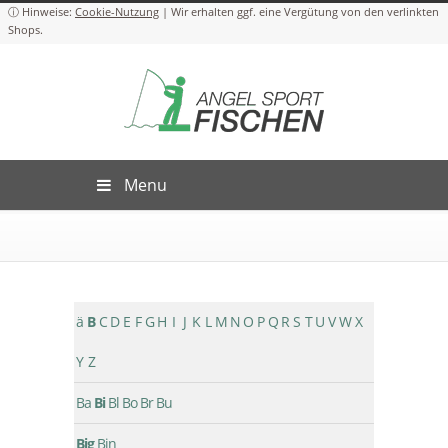
Cookie-Nutzung
Menu
ä
B
C
D
E
F
G
H
I
J
K
L
M
N
O
P
Q
R
S
T
U
V
W
X
Y
Z
Ba
Bi
Bl
Bo
Br
Bu
Big
Bin