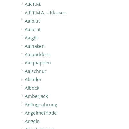
A.F.T.M.
A.F.T.M.A. – Klassen
Aalblut
Aalbrut
Aalgift
Aalhaken
Aalpöddern
Aalquappen
Aalschnur
Alander
Albock
Amberjack
Anflugnahrung
Angelmethode
Angeln