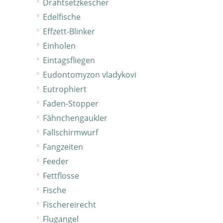
Drahtsetzkescher
Edelfische
Effzett-Blinker
Einholen
Eintagsfliegen
Eudontomyzon vladykovi
Eutrophiert
Faden-Stopper
Fähnchengaukler
Fallschirmwurf
Fangzeiten
Feeder
Fettflosse
Fische
Fischereirecht
Flugangel